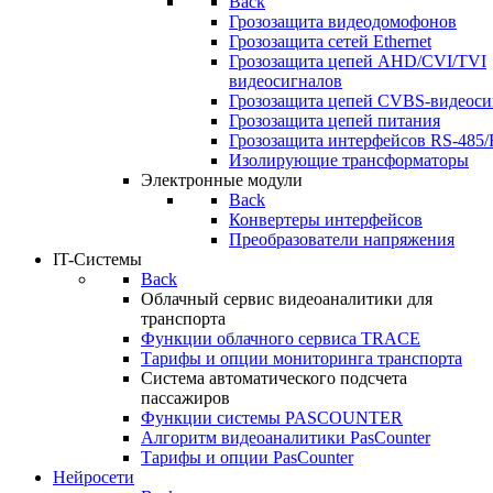
Back
Грозозащита видеодомофонов
Грозозащита сетей Ethernet
Грозозащита цепей AHD/CVI/TVI
видеосигналов
Грозозащита цепей CVBS-видеоси
Грозозащита цепей питания
Грозозащита интерфейсов RS-485/
Изолирующие трансформаторы
Электронные модули
Back
Конвертеры интерфейсов
Преобразователи напряжения
IT-Системы
Back
Облачный сервис видеоаналитики для
транспорта
Функции облачного сервиса TRACE
Тарифы и опции мониторинга транспорта
Система автоматического подсчета
пассажиров
Функции системы PASCOUNTER
Алгоритм видеоаналитики PasCounter
Тарифы и опции PasCounter
Нейросети