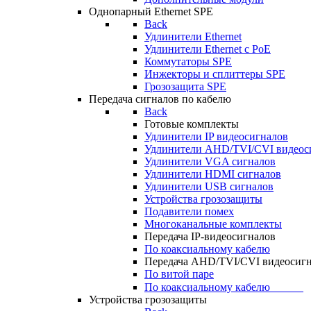
Однопарный Ethernet SPE
Back
Удлинители Ethernet
Удлинители Ethernet c PoE
Коммутаторы SPE
Инжекторы и сплиттеры SPE
Грозозащита SPE
Передача сигналов по кабелю
Back
Готовые комплекты
Удлинители IP видеосигналов
Удлинители AHD/TVI/CVI видеос
Удлинители VGA сигналов
Удлинители HDMI сигналов
Удлинители USB сигналов
Устройства грозозащиты
Подавители помех
Многоканальные комплекты
Передача IP-видеосигналов
По коаксиальному кабелю
Передача AHD/TVI/CVI видеосиг
По витой паре
По коаксиальному кабелю⠀⠀⠀⠀
Устройства грозозащиты