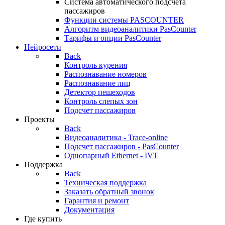
Система автоматического подсчета
пассажиров
Функции системы PASCOUNTER
Алгоритм видеоаналитики PasCounter
Тарифы и опции PasCounter
Нейросети
Back
Контроль курения
Распознавание номеров
Распознавание лиц
Детектор пешеходов
Контроль слепых зон
Подсчет пассажиров
Проекты
Back
Видеоаналитика - Trace-online
Подсчет пассажиров - PasCounter
Однопарный Ethernet - IVT
Поддержка
Back
Техническая поддержка
Заказать обратный звонок
Гарантия и ремонт
Документация
Где купить