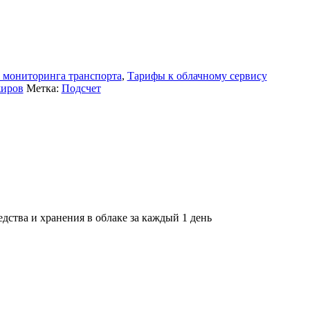
 мониторинга транспорта
,
Тарифы к облачному сервису
жиров
Метка:
Подсчет
ства и хранения в облаке за каждый 1 день