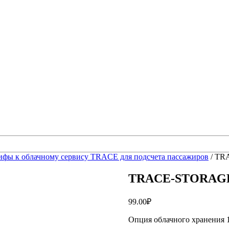
ифы к облачному сервису TRACE для подсчета пассажиров
/ TR
TRACE-STORAG
99.00
₽
Опция облачного хранения 1