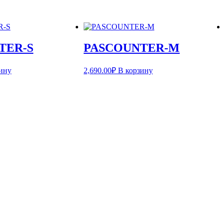
TER-S
PASCOUNTER-M
ину
2,690.00
₽
В корзину