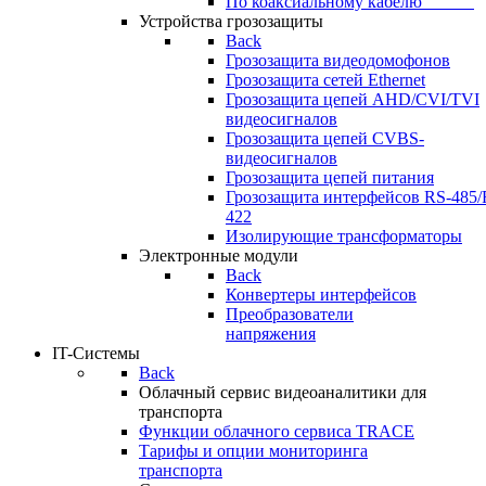
По коаксиальному кабелю⠀⠀⠀⠀
Устройства грозозащиты
Back
Грозозащита видеодомофонов
Грозозащита сетей Ethernet
Грозозащита цепей AHD/CVI/TVI
видеосигналов
Грозозащита цепей CVBS-
видеосигналов
Грозозащита цепей питания
Грозозащита интерфейсов RS-485/
422
Изолирующие трансформаторы
Электронные модули
Back
Конвертеры интерфейсов
Преобразователи
напряжения
IT-Системы
Back
Облачный сервис видеоаналитики для
транспорта
Функции облачного сервиса TRACE
Тарифы и опции мониторинга
транспорта