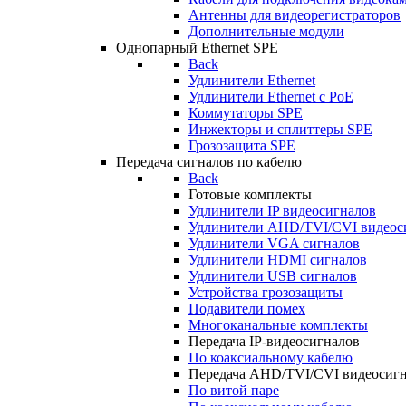
Антенны для видеорегистраторов
Дополнительные модули
Однопарный Ethernet SPE
Back
Удлинители Ethernet
Удлинители Ethernet c PoE
Коммутаторы SPE
Инжекторы и сплиттеры SPE
Грозозащита SPE
Передача сигналов по кабелю
Back
Готовые комплекты
Удлинители IP видеосигналов
Удлинители AHD/TVI/CVI видеос
Удлинители VGA сигналов
Удлинители HDMI сигналов
Удлинители USB сигналов
Устройства грозозащиты
Подавители помех
Многоканальные комплекты
Передача IP-видеосигналов
По коаксиальному кабелю
Передача AHD/TVI/CVI видеосиг
По витой паре