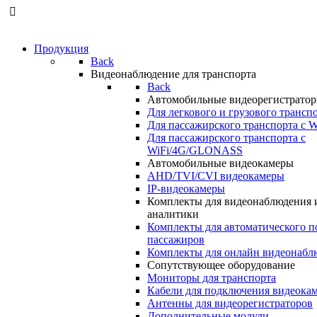
Продукция
Back
Видеонаблюдение для транспорта
Back
Автомобильные видеорегистрато
Для легкового и грузового трансп
Для пассажирского транспорта с W
Для пассажирского транспорта с
WiFi/4G/GLONASS
Автомобильные видеокамеры
AHD/TVI/CVI видеокамеры
IP-видеокамеры
Комплекты для видеонаблюдения 
аналитики
Комплекты для автоматического п
пассажиров
Комплекты для онлайн видеонабл
Сопутствующее оборудование
Мониторы для транспорта
Кабели для подключения видеока
Антенны для видеорегистраторов
Дополнительные модули