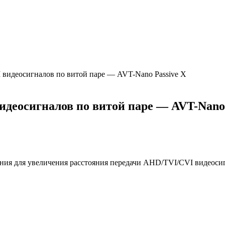
видеосигналов по витой паре — AVT-Nano Passive X
деосигналов по витой паре — AVT-Nano 
я для увеличения расстояния передачи AHD/TVI/CVI видеосигн