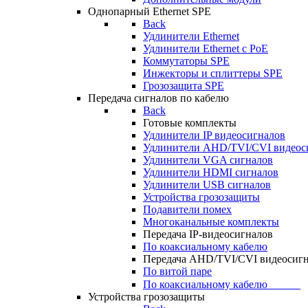
Однопарный Ethernet SPE
Back
Удлинители Ethernet
Удлинители Ethernet c PoE
Коммутаторы SPE
Инжекторы и сплиттеры SPE
Грозозащита SPE
Передача сигналов по кабелю
Back
Готовые комплекты
Удлинители IP видеосигналов
Удлинители AHD/TVI/CVI видеос
Удлинители VGA сигналов
Удлинители HDMI сигналов
Удлинители USB сигналов
Устройства грозозащиты
Подавители помех
Многоканальные комплекты
Передача IP-видеосигналов
По коаксиальному кабелю
Передача AHD/TVI/CVI видеосиг
По витой паре
По коаксиальному кабелю⠀⠀⠀⠀
Устройства грозозащиты