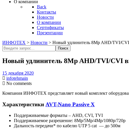
О компании
Back
Контакты
Новости
О компании
Сертификаты
Презентации
ИНФОТЕХ
>
Новости
>
Новый удлинитель 8Mp AHD/TVI/CVI 
Поиск
Поиск
Новый удлинитель 8Mp AHD/TVI/CVI ви
15 декабря 2020
infotehmain
No comments
Компания ИНФОТЕХ представляет новый комплект оборудовани
Характеристики
AVT-Nano Passive X
Поддерживаемые форматы – AHD, CVI, TVI
Поддерживаемое разрешение: 8Mp/5Mp/4Mp/1080p/720p
Дальность передачи* по кабелю UTP 5 cat — до 500м