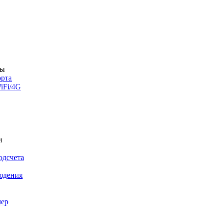
ры
орта
iFi/4G
и
одсчета
юдения
мер