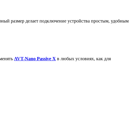
рный размер делает подключение устройства простым, удобным
именять
A
VT-Nano Passive X
в любых условиях, как для