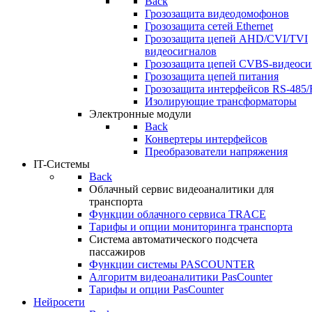
Back
Грозозащита видеодомофонов
Грозозащита сетей Ethernet
Грозозащита цепей AHD/CVI/TVI
видеосигналов
Грозозащита цепей CVBS-видеоси
Грозозащита цепей питания
Грозозащита интерфейсов RS-485/
Изолирующие трансформаторы
Электронные модули
Back
Конвертеры интерфейсов
Преобразователи напряжения
IT-Системы
Back
Облачный сервис видеоаналитики для
транспорта
Функции облачного сервиса TRACE
Тарифы и опции мониторинга транспорта
Система автоматического подсчета
пассажиров
Функции системы PASCOUNTER
Алгоритм видеоаналитики PasCounter
Тарифы и опции PasCounter
Нейросети