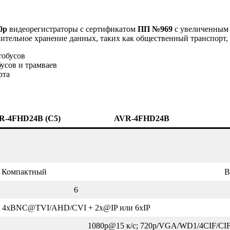
0p
видеорегистраторы с сертификатом
ПП №969
с увеличенным 
лительное хранение данных, таких как общественный транспорт, 
тобусов
усов и трамваев
рта
R-4FHD24B (C5)
AVR-4FHD24B
Компактный
В
6
4xBNC@TVI/AHD/CVI + 2x@IP или 6хIP
1080p@15 к/с; 720p/VGA/WD1/4CIF/CIF