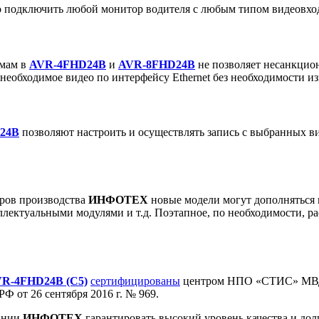
 подключить любой монитор водителя с любым типом видеовх
емам в
AVR-4FHD24B
и
AVR-8FHD24B
не позволяет несанкцион
необходимое видео по интерфейсу Ethernet без необходимости из
24B
позволяют настроить и осуществлять запись с выбранных в
оров производства
ИНФОТЕХ
новые модели могут дополнятьс
лектуальными модулями и т.д. Поэтапное, по необходимости, р
R-4FHD24B (C5)
сертифицированы
центром НПО «СТИС» МВД 
 от 26 сентября 2016 г. № 969.
пании
ИНФОТЕХ
гарантировать высокий уровень качества и дол