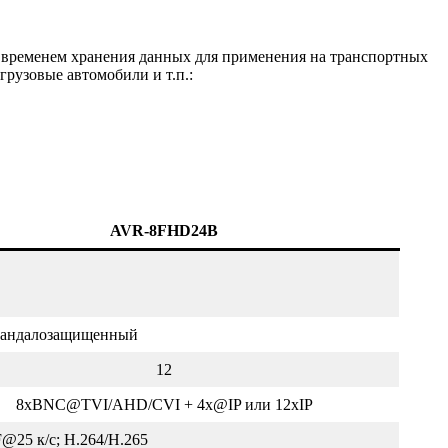
временем хранения данных для применения на транспортных
грузовые автомобили и т.п.:
AVR-8FHD24B
андалозащищенный
12
8xBNC@TVI/AHD/CVI + 4x@IP или 12хIP
@25 к/с; H.264/H.265