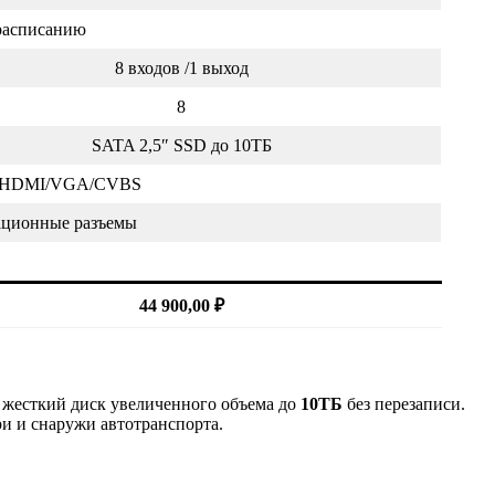
 расписанию
8 входов /1 выход
8
SATA 2,5″ SSD до 10ТБ
HDMI/VGA/CVBS
ационные разъемы
44 900,00 ₽
й жесткий диск увеличенного объема до
10ТБ
без перезаписи.
ри и снаружи автотранспорта.