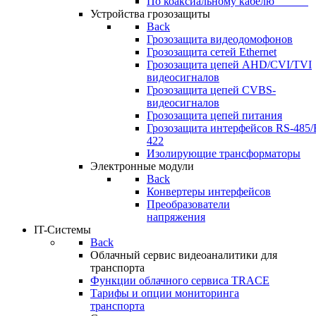
По коаксиальному кабелю⠀⠀⠀⠀
Устройства грозозащиты
Back
Грозозащита видеодомофонов
Грозозащита сетей Ethernet
Грозозащита цепей AHD/CVI/TVI
видеосигналов
Грозозащита цепей CVBS-
видеосигналов
Грозозащита цепей питания
Грозозащита интерфейсов RS-485/
422
Изолирующие трансформаторы
Электронные модули
Back
Конвертеры интерфейсов
Преобразователи
напряжения
IT-Системы
Back
Облачный сервис видеоаналитики для
транспорта
Функции облачного сервиса TRACE
Тарифы и опции мониторинга
транспорта