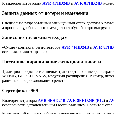
К видеорегистраторам
AVR-4FHD24B
и
AVR-8FHD24B
можно
Защита данных от потери и изменения
Специально разработанный защищенный отсек доступа к разъ
а простая и удобная программа для ноутбука быстро выгружает 
Запись по тревожным входам
«Сухие» контакты регистраторов
AVR-4FHD24B
и
AVR-8FHD
остановках или заправках.
Поэтапное наращивание функциональности
Традиционно для всей линейки транспортных видеорегистрат
WiFi/4G, GPS/GLONASS, модулями расширения IP камер, интел
рациональное расходование средств.
Сертификат 969
Видеорегистраторы
AVR-4FHD24B
,
AVR-8FHD24B (P12
)
и
AV
безопасности, установленным Постановлением Правительства РФ
Многолетний опыт разработки и производства позволяет ком