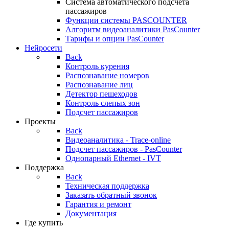
Система автоматического подсчета
пассажиров
Функции системы PASCOUNTER
Алгоритм видеоаналитики PasCounter
Тарифы и опции PasCounter
Нейросети
Back
Контроль курения
Распознавание номеров
Распознавание лиц
Детектор пешеходов
Контроль слепых зон
Подсчет пассажиров
Проекты
Back
Видеоаналитика - Trace-online
Подсчет пассажиров - PasCounter
Однопарный Ethernet - IVT
Поддержка
Back
Техническая поддержка
Заказать обратный звонок
Гарантия и ремонт
Документация
Где купить