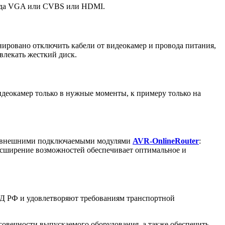
ода VGA или CVBS или HDMI.
ировано отключить кабели от видеокамер и провода питания,
влекать жесткий диск.
идеокамер только в нужные моменты, к примеру только на
я внешними подключаемыми модулями
AVR-OnlineRouter
:
асширение возможностей обеспечивает оптимальное и
РФ и удовлетворяют требованиям транспортной
говечности выпускаемого оборудования, а также обеспечить