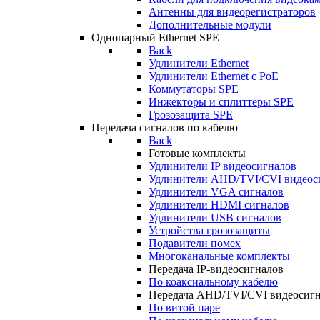
Антенны для видеорегистраторов
Дополнительные модули
Однопарный Ethernet SPE
Back
Удлинители Ethernet
Удлинители Ethernet c PoE
Коммутаторы SPE
Инжекторы и сплиттеры SPE
Грозозащита SPE
Передача сигналов по кабелю
Back
Готовые комплекты
Удлинители IP видеосигналов
Удлинители AHD/TVI/CVI видеос
Удлинители VGA сигналов
Удлинители HDMI сигналов
Удлинители USB сигналов
Устройства грозозащиты
Подавители помех
Многоканальные комплекты
Передача IP-видеосигналов
По коаксиальному кабелю
Передача AHD/TVI/CVI видеосиг
По витой паре