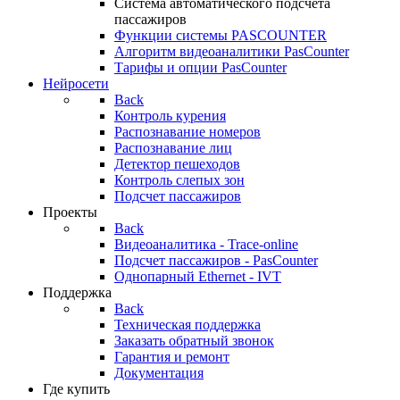
Система автоматического подсчета
пассажиров
Функции системы PASCOUNTER
Алгоритм видеоаналитики PasCounter
Тарифы и опции PasCounter
Нейросети
Back
Контроль курения
Распознавание номеров
Распознавание лиц
Детектор пешеходов
Контроль слепых зон
Подсчет пассажиров
Проекты
Back
Видеоаналитика - Trace-online
Подсчет пассажиров - PasCounter
Однопарный Ethernet - IVT
Поддержка
Back
Техническая поддержка
Заказать обратный звонок
Гарантия и ремонт
Документация
Где купить