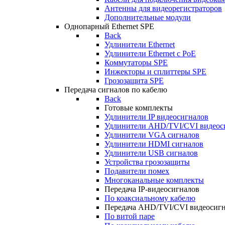
Антенны для видеорегистраторов
Дополнительные модули
Однопарный Ethernet SPE
Back
Удлинители Ethernet
Удлинители Ethernet c PoE
Коммутаторы SPE
Инжекторы и сплиттеры SPE
Грозозащита SPE
Передача сигналов по кабелю
Back
Готовые комплекты
Удлинители IP видеосигналов
Удлинители AHD/TVI/CVI видеос
Удлинители VGA сигналов
Удлинители HDMI сигналов
Удлинители USB сигналов
Устройства грозозащиты
Подавители помех
Многоканальные комплекты
Передача IP-видеосигналов
По коаксиальному кабелю
Передача AHD/TVI/CVI видеосиг
По витой паре