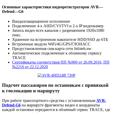
Основные характеристики видеорегистраторов
AVR
—
Defend
—
G
6
Вандалозащищенное исполнение
Подключение 4-х AHD/CVI/TVI и 2-х IP видеокамер
Запись видео всех каналов с разрешением 1920х1080
пикс.
Хранение на встроенном накопителе HDD/SSD до 6ТБ
Встроенные модули WiFi/4G/GPS/ГЛОНАСС
Предустановленная сим-карта сети Infoteh.nw
Автоматическое подключение к облачному сервису
TRACE
Сертификаты соответствия ПП №969 от 26.09.2016, ПП
№2216 от 22.12.2020
Подсчет пассажиров по остановкам с привязкой
к геолокации и маршруту
При работе транспортного средства с установленным
AVR-
Defend-G6
на маршруте фрагменты видео и координаты
каждой остановки передаются в облачный сервис TRACE, где