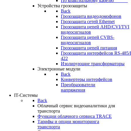
По коаксиальному кабелю⠀⠀⠀⠀
Устройства грозозащиты
Back
Грозозащита видеодомофонов
Грозозащита сетей Ethernet
Грозозащита цепей AHD/CVI/TVI
видеосигналов
Грозозащита цепей CVBS-
видеосигналов
Грозозащита цепей питания
Грозозащита интерфейсов RS-485/
422
Изолирующие трансформаторы
Электронные модули
Back
Конвертеры интерфейсов
Преобразователи
напряжения
IT-Системы
Back
Облачный сервис видеоаналитики для
транспорта
Функции облачного сервиса TRACE
Тарифы и опции мониторинга
транспорта