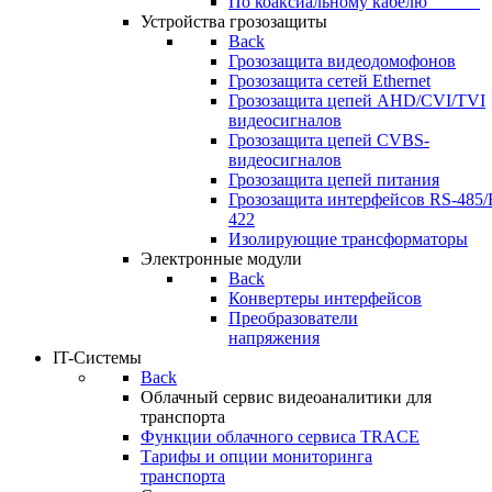
По коаксиальному кабелю⠀⠀⠀⠀
Устройства грозозащиты
Back
Грозозащита видеодомофонов
Грозозащита сетей Ethernet
Грозозащита цепей AHD/CVI/TVI
видеосигналов
Грозозащита цепей CVBS-
видеосигналов
Грозозащита цепей питания
Грозозащита интерфейсов RS-485/
422
Изолирующие трансформаторы
Электронные модули
Back
Конвертеры интерфейсов
Преобразователи
напряжения
IT-Системы
Back
Облачный сервис видеоаналитики для
транспорта
Функции облачного сервиса TRACE
Тарифы и опции мониторинга
транспорта