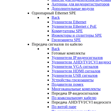
Антенны для видеорегистраторов
Дополнительные модули
Однопарный Ethernet SPE
Back
Удлинители Ethernet
Удлинители Ethernet c PoE
Коммутаторы SPE
Инжекторы и сплиттеры SPE
Грозозащита SPE
Передача сигналов по кабелю
Back
Готовые комплекты
Удлинители IP видеосигналов
Удлинители AHD/TVI/CVI видеос
Удлинители VGA сигналов
Удлинители HDMI сигналов
Удлинители USB сигналов
Устройства грозозащиты
Подавители помех
Многоканальные комплекты
Передача IP-видеосигналов
По коаксиальному кабелю
Передача AHD/TVI/CVI видеосиг
По витой паре