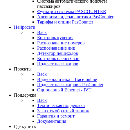
Система автоматического подсчета
пассажиров
Функции системы PASCOUNTER
Алгоритм видеоаналитики PasCounter
Тарифы и опции PasCounter
Нейросети
Back
Контроль курения
Распознавание номеров
Распознавание лиц
Детектор пешеходов
Контроль слепых зон
Подсчет пассажиров
Проекты
Back
Видеоаналитика - Trace-online
Подсчет пассажиров - PasCounter
Однопарный Ethernet - IVT
Поддержка
Back
Техническая поддержка
Заказать обратный звонок
Гарантия и ремонт
Документация
Где купить