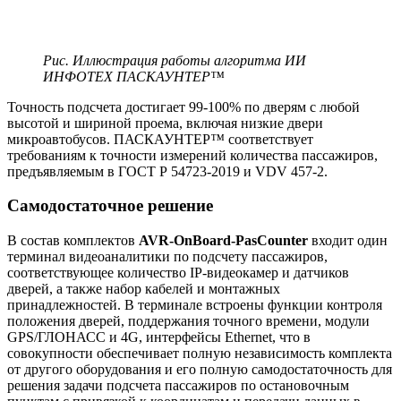
Рис. Иллюстрация работы алгоритма ИИ
ИНФОТЕХ ПАСКАУНТЕР™
Точность подсчета достигает 99-100% по дверям с любой
высотой и шириной проема, включая низкие двери
микроавтобусов. ПАСКАУНТЕР
™
соответствует
требованиям к точности измерений количества пассажиров,
предъявляемым в ГОСТ Р 54723-2019 и VDV 457-2.
Самодостаточное решение
В состав комплектов
AVR-OnBoard-PasCounter
входит один
терминал видеоаналитики по подсчету пассажиров,
соответствующее количество IP-видеокамер и датчиков
дверей, а также набор кабелей и монтажных
принадлежностей. В терминале встроены функции контроля
положения дверей, поддержания точного времени, модули
GPS/ГЛОНАСС и 4G, интерфейсы Ethernet, что в
совокупности обеспечивает полную независимость комплекта
от другого оборудования и его полную самодостаточность для
решения задачи подсчета пассажиров по остановочным