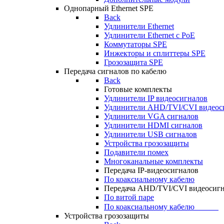
Однопарный Ethernet SPE
Back
Удлинители Ethernet
Удлинители Ethernet c PoE
Коммутаторы SPE
Инжекторы и сплиттеры SPE
Грозозащита SPE
Передача сигналов по кабелю
Back
Готовые комплекты
Удлинители IP видеосигналов
Удлинители AHD/TVI/CVI видеос
Удлинители VGA сигналов
Удлинители HDMI сигналов
Удлинители USB сигналов
Устройства грозозащиты
Подавители помех
Многоканальные комплекты
Передача IP-видеосигналов
По коаксиальному кабелю
Передача AHD/TVI/CVI видеосиг
По витой паре
По коаксиальному кабелю⠀⠀⠀⠀
Устройства грозозащиты