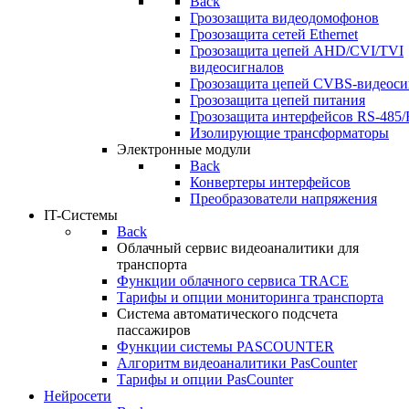
Back
Грозозащита видеодомофонов
Грозозащита сетей Ethernet
Грозозащита цепей AHD/CVI/TVI
видеосигналов
Грозозащита цепей CVBS-видеоси
Грозозащита цепей питания
Грозозащита интерфейсов RS-485/
Изолирующие трансформаторы
Электронные модули
Back
Конвертеры интерфейсов
Преобразователи напряжения
IT-Системы
Back
Облачный сервис видеоаналитики для
транспорта
Функции облачного сервиса TRACE
Тарифы и опции мониторинга транспорта
Система автоматического подсчета
пассажиров
Функции системы PASCOUNTER
Алгоритм видеоаналитики PasCounter
Тарифы и опции PasCounter
Нейросети