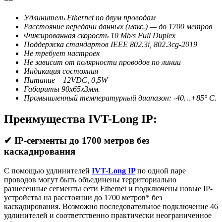
Удлинитель
Ethernet
по двум проводам
Расстояние передачи данных (макс.) — до 1700 метров
Фиксированная скорость 10
Mb
/
s
Full
Duplex
Поддержка стандартов IEEE 802.3
i
, 802.3cg-2019
Не требует настроек
Не зависит от полярности проводов по линии
Индикация состояния
Питание – 12
VDC
, 0,5
W
Габариты 90х65х3мм.
Промышленный температурный диапазон: -40…+85° C.
Преимущества IVT-Long IP:
✔
IP-сегменты
до 1700 метров без
каскадирования
С помощью удлинителей
IVT-Long IP
по одной паре
проводов могут быть объединены территориально
разнесенные сегменты сети Ethernet и подключены новые IP-
устройства на расстоянии до 1700 метров* без
каскадирования. Возможно последовательное подключение 46
удлинителей и соответственно практически неограниченное