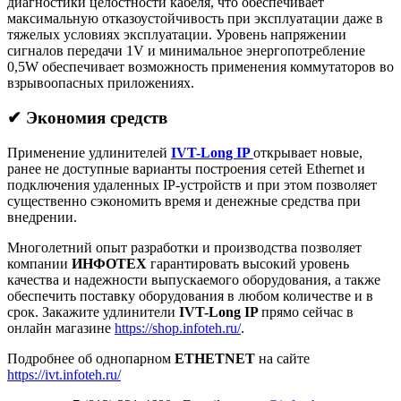
диагностики целостности кабеля, что обеспечивает
максимальную отказоустойчивость при эксплуатации даже в
тяжелых условиях эксплуатации. Уровень напряжении
сигналов передачи 1V и минимальное энергопотребление
0,5W обеспечивает возможность применения коммутаторов во
взрывоопасных приложениях.
✔
Экономия средств
Применение удлинителей
IVT-Long IP
открывает новые,
ранее не доступные варианты построения сетей Ethernet и
подключения удаленных IP-устройств и при этом позволяет
существенно сэкономить время и денежные средства при
внедрении.
Многолетний опыт разработки и производства позволяет
компании
ИНФОТЕХ
гарантировать высокий уровень
качества и надежности выпускаемого оборудования, а также
обеспечить поставку оборудования в любом количестве и в
срок. Закажите удлинители
IVT-Long IP
прямо сейчас в
онлайн магазине
https://shop.infoteh.ru/
.
Подробнее об однопарном
ETHETNET
на сайте
https://ivt.infoteh.ru/