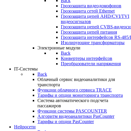
Back
Грозозащита видеодомофонов
Грозозащита сетей Ethernet
Грозозащита цепей AHD/CVI/TVI
видеосигналов
Грозозащита цепей CVBS-видеоси
Грозозащита цепей питания
Грозозащита интерфейсов RS-485/
Изолирующие трансформаторы
Электронные модули
Back
Конвертеры интерфейсов
Преобразователи напряжения
IT-Системы
Back
Облачный сервис видеоаналитики для
транспорта
Функции облачного сервиса TRACE
Тарифы и опции мониторинга транспорта
Система автоматического подсчета
пассажиров
Функции системы PASCOUNTER
Алгоритм видеоаналитики PasCounter
Тарифы и опции PasCounter
Нейросети