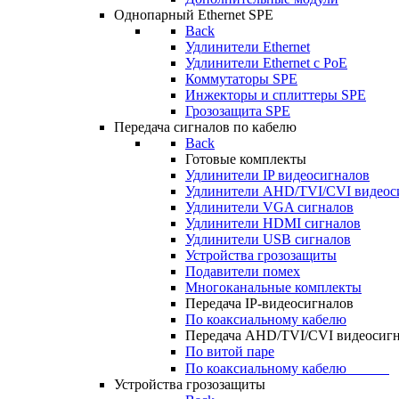
Однопарный Ethernet SPE
Back
Удлинители Ethernet
Удлинители Ethernet c PoE
Коммутаторы SPE
Инжекторы и сплиттеры SPE
Грозозащита SPE
Передача сигналов по кабелю
Back
Готовые комплекты
Удлинители IP видеосигналов
Удлинители AHD/TVI/CVI видеос
Удлинители VGA сигналов
Удлинители HDMI сигналов
Удлинители USB сигналов
Устройства грозозащиты
Подавители помех
Многоканальные комплекты
Передача IP-видеосигналов
По коаксиальному кабелю
Передача AHD/TVI/CVI видеосиг
По витой паре
По коаксиальному кабелю⠀⠀⠀⠀
Устройства грозозащиты