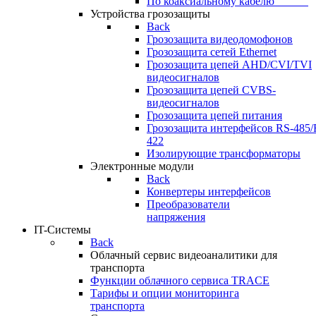
По коаксиальному кабелю⠀⠀⠀⠀
Устройства грозозащиты
Back
Грозозащита видеодомофонов
Грозозащита сетей Ethernet
Грозозащита цепей AHD/CVI/TVI
видеосигналов
Грозозащита цепей CVBS-
видеосигналов
Грозозащита цепей питания
Грозозащита интерфейсов RS-485/
422
Изолирующие трансформаторы
Электронные модули
Back
Конвертеры интерфейсов
Преобразователи
напряжения
IT-Системы
Back
Облачный сервис видеоаналитики для
транспорта
Функции облачного сервиса TRACE
Тарифы и опции мониторинга
транспорта