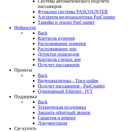
Система автоматического подсчета
пассажиров
Функции системы PASCOUNTER
Алгоритм видеоаналитики PasCounter
Тарифы и опции PasCounter
Нейросети
Back
Контроль курения
Распознавание номеров
Распознавание лиц
Детектор пешеходов
Контроль слепых зон
Подсчет пассажиров
Проекты
Back
Видеоаналитика - Trace-online
Подсчет пассажиров - PasCounter
Однопарный Ethernet - IVT
Поддержка
Back
Техническая поддержка
Заказать обратный звонок
Гарантия и ремонт
Документация
Где купить