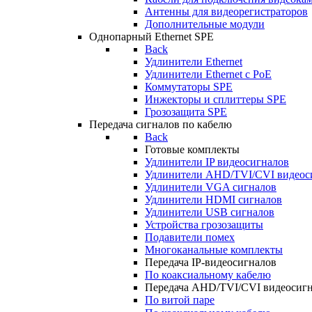
Антенны для видеорегистраторов
Дополнительные модули
Однопарный Ethernet SPE
Back
Удлинители Ethernet
Удлинители Ethernet c PoE
Коммутаторы SPE
Инжекторы и сплиттеры SPE
Грозозащита SPE
Передача сигналов по кабелю
Back
Готовые комплекты
Удлинители IP видеосигналов
Удлинители AHD/TVI/CVI видеос
Удлинители VGA сигналов
Удлинители HDMI сигналов
Удлинители USB сигналов
Устройства грозозащиты
Подавители помех
Многоканальные комплекты
Передача IP-видеосигналов
По коаксиальному кабелю
Передача AHD/TVI/CVI видеосиг
По витой паре