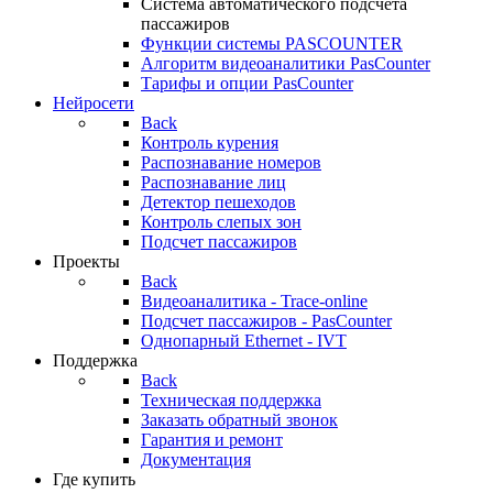
Система автоматического подсчета
пассажиров
Функции системы PASCOUNTER
Алгоритм видеоаналитики PasCounter
Тарифы и опции PasCounter
Нейросети
Back
Контроль курения
Распознавание номеров
Распознавание лиц
Детектор пешеходов
Контроль слепых зон
Подсчет пассажиров
Проекты
Back
Видеоаналитика - Trace-online
Подсчет пассажиров - PasCounter
Однопарный Ethernet - IVT
Поддержка
Back
Техническая поддержка
Заказать обратный звонок
Гарантия и ремонт
Документация
Где купить