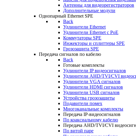
Антенны для видеорегистраторов
Дополнительные модули
Однопарный Ethernet SPE
Back
Удлинители Ethernet
Удлинители Ethernet c PoE
Коммутаторы SPE
Инжекторы и сплиттеры SPE
Грозозащита SPE
Передача сигналов по кабелю
Back
Готовые комплекты
Удлинители IP видеосигналов
Удлинители AHD/TVI/CVI видеос
Удлинители VGA сигналов
Удлинители HDMI сигналов
Удлинители USB сигналов
Устройства грозозащиты
Подавители помех
Многоканальные комплекты
Передача IP-видеосигналов
По коаксиальному кабелю
Передача AHD/TVI/CVI видеосиг
По витой паре