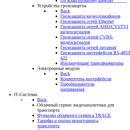
По коаксиальному кабелю⠀⠀⠀⠀
Устройства грозозащиты
Back
Грозозащита видеодомофонов
Грозозащита сетей Ethernet
Грозозащита цепей AHD/CVI/TVI
видеосигналов
Грозозащита цепей CVBS-
видеосигналов
Грозозащита цепей питания
Грозозащита интерфейсов RS-485/
422
Изолирующие трансформаторы
Электронные модули
Back
Конвертеры интерфейсов
Преобразователи
напряжения
IT-Системы
Back
Облачный сервис видеоаналитики для
транспорта
Функции облачного сервиса TRACE
Тарифы и опции мониторинга
транспорта