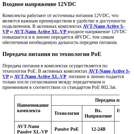
Входное напряжение 12VDC
Комплекты работают от источника питания 12VDC, что
является важным преимуществом в удобстве и доступности
подключения. В активных комплектах
AVT-Nano Active S-
VP
и
AVT-Nano Active XL-VP
входное напряжение 12VDC
повышается и в линию передается 48VDC, тем самым
обеспечивая необходимую дальность передачи питания.
Передача питания по технологии PoE
Передача питания в комплектах осуществляется по
технологии PoE. В активных комплектах
AVT-Nano Active S-
VP
и
AVT-Nano Active XL-VP
питание в линию подается
только после согласования между передатчиком и
приемником в соответствии со стандартом PoE 802.3at.
Передача питани
Наименование
комплекта
Вх.
Напряж
Технология
Напряжение
в ли
AVT-Nano
Passive PoE
12-24В
12-2
Passive XL-VP