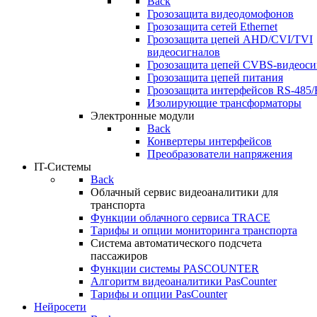
Back
Грозозащита видеодомофонов
Грозозащита сетей Ethernet
Грозозащита цепей AHD/CVI/TVI
видеосигналов
Грозозащита цепей CVBS-видеоси
Грозозащита цепей питания
Грозозащита интерфейсов RS-485/
Изолирующие трансформаторы
Электронные модули
Back
Конвертеры интерфейсов
Преобразователи напряжения
IT-Системы
Back
Облачный сервис видеоаналитики для
транспорта
Функции облачного сервиса TRACE
Тарифы и опции мониторинга транспорта
Система автоматического подсчета
пассажиров
Функции системы PASCOUNTER
Алгоритм видеоаналитики PasCounter
Тарифы и опции PasCounter
Нейросети