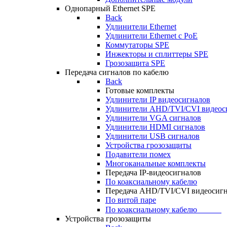
Однопарный Ethernet SPE
Back
Удлинители Ethernet
Удлинители Ethernet c PoE
Коммутаторы SPE
Инжекторы и сплиттеры SPE
Грозозащита SPE
Передача сигналов по кабелю
Back
Готовые комплекты
Удлинители IP видеосигналов
Удлинители AHD/TVI/CVI видеос
Удлинители VGA сигналов
Удлинители HDMI сигналов
Удлинители USB сигналов
Устройства грозозащиты
Подавители помех
Многоканальные комплекты
Передача IP-видеосигналов
По коаксиальному кабелю
Передача AHD/TVI/CVI видеосиг
По витой паре
По коаксиальному кабелю⠀⠀⠀⠀
Устройства грозозащиты